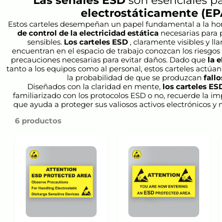
Las señales ESD
son esenciales 
electrostáticamente (EP
Estos carteles desempeñan un papel fundamental a la hora 
de control de la electricidad estática
necesarias para 
sensibles.
Los carteles ESD
, claramente visibles y ll
encuentran en el espacio de trabajo conozcan los riesgos
precauciones necesarias para evitar daños. Dado que
la 
tanto a los equipos como al personal, estos carteles act
la probabilidad de que se produzcan
fall
Diseñados con la claridad en mente,
los carteles ES
familiarizado con los protocolos ESD o no, recuerde la imp
que ayuda a proteger sus valiosos activos electrónicos 
6 productos