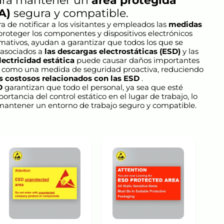
para mantener un
área protegida
A)
segura y compatible.
de notificar a los visitantes y empleados las
medidas
proteger los componentes y dispositivos electrónicos
amativos, ayudan a garantizar que todos los que se
 asociados a
las descargas electrostáticas (ESD)
y las
electricidad estática
puede causar daños importantes
úan como una medida de seguridad proactiva, reduciendo
os costosos relacionados con las ESD
.
D
garantizan que todo el personal, ya sea que esté
ortancia del control estático en el lugar de trabajo, lo
y mantener un entorno de trabajo seguro y compatible.