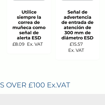
En stock
En stock
Utilice
Señal de
siempre la
advertencia
correa de
de entrada de
muñeca como
atención de
señal de
300 mm de
alerta ESD
diámetro ESD
£8.09
Ex. VAT
£15.57
Ex. VAT
Ex.VAT
FREEPOS