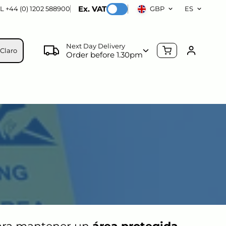
Ex. VAT
L +44 (0) 1202 588900
GBP
ES
Next Day Delivery
Claro
Order before 1.30pm