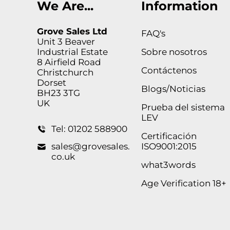
We Are...
Information
Grove Sales Ltd
FAQ's
Unit 3 Beaver
Industrial Estate
Sobre nosotros
8 Airfield Road
Contáctenos
Christchurch
Dorset
Blogs/Noticias
BH23 3TG
UK
Prueba del sistema
LEV
Tel: 01202 588900
Certificación
sales@grovesales.
ISO9001:2015
co.uk
what3words
Age Verification 18+